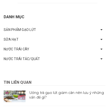
DANH MỤC
SẢN PHẨM GẠO LỨT
SỮA HẠT
NƯỚC TRÁI CÂY
NƯỚC TRÁI TẮC/QUẤT
TIN LIÊN QUAN
Uống trà gạo lứt giảm cân nên lưu ý những
vấn đề gì?