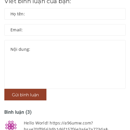
Viết bình luận của bạn:
Gửi bình luận
Bình luận (3)
Hello World! https://a96umw.com?
hs=e70ff9563db1d6f157f6e3a6e7a773da&