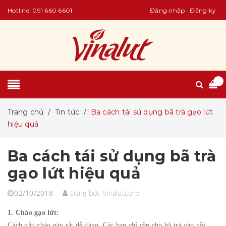
Hotline:
091 660 6601
Đăng nhập
Đăng ký
Trang chủ
/
Tin tức
/
Ba cách tái sử dụng bã trà gạo lứt
hiệu quả
Ba cách tái sử dụng bã trà
gạo lứt hiệu quả
02/10/2018
Đăng bởi:
Vinalutcorp
1. Cháo gạo lứt:
Cách nấu cháo này rất dễ dàng. Các bạn chỉ cần cho bã trà vào nồi