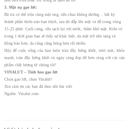
làm bữa trưa hoặc trữ trong tủ lạnh ăn tối.
3. Mặt nạ gạo lứt:
Bã trà có thể trộn cùng mật ong, sữa chua không đường… bất kỳ
thành phần thiên nào bạn thích, sau đó đắp lên mặt và để trong vòng
15-25 phút. Cuối cùng, rửa sạch lại với nước, thấm khô mặt. Kiên trì
trong 1 thời gian bạn sẽ thấy sự khác biệt, da mặt trở nên sáng và
hồng hào hơn, da cũng căng bóng hơn rất nhiều.
Hãy để cuộc sống của bạn luôn tràn đầy hứng khởi, tươi mát, khỏe
mạnh, tràn đầy hứng khởi và ngày càng đẹp đẽ hơn cùng với các sản
phẩm chất lượng từ chúng tôi!
VINALUT – Tinh hoa gạo lứt
Chọn gạo lứt, chọn Vinalưt!
Xin cảm ơn các bạn đã theo dõi bài viết.
Nguồn: Vinalut.com