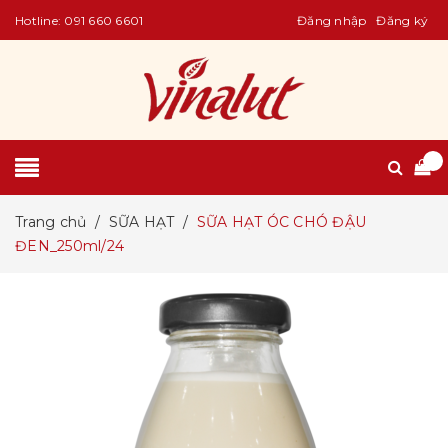
Hotline:
091 660 6601
Đăng nhập
Đăng ký
Trang chủ
/
SỮA HẠT
/
SỮA HẠT ÓC CHÓ ĐẬU
ĐEN_250ml/24