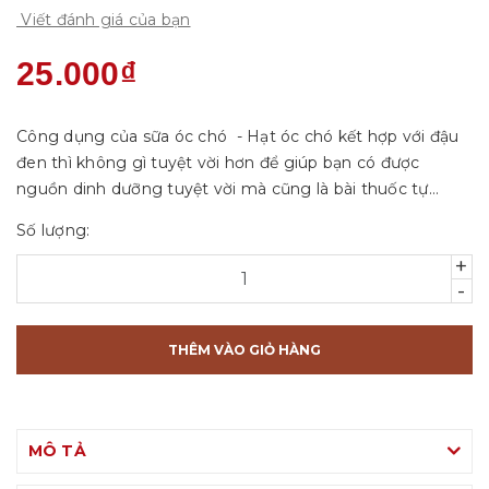
Viết đánh giá của bạn
25.000₫
Công dụng của sữa óc chó - Hạt óc chó kết hợp với đậu
đen thì không gì tuyệt vời hơn để giúp bạn có được
nguồn dinh dưỡng tuyệt vời mà cũng là bài thuốc tự
nhiên giúp bạn giảm lượng Cholesterons có trong máu.
Số lượng:
Không những thế mà thành phần củ...
+
-
THÊM VÀO GIỎ HÀNG
MÔ TẢ