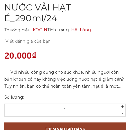
NƯỚC VẢI HẠT
É_290ml/24
Thương hiệu:
KOGIN
Tình trạng:
Hết hàng
Viết đánh giá của bạn
20.000₫
Với nhiều công dụng cho sức khỏe, nhiều người còn
băn khoăn có hay không việc uống nước hạt é giảm cân?
Tuy nhiên, bạn có thể hoàn toàn yên tâm, hạt é là một
loại thực phẩm có khả năng hỗ trợ kiểm soát cân nặng rất
Số lượng:
tốt. Tr...
+
-
THÊM VÀO GIỎ HÀNG