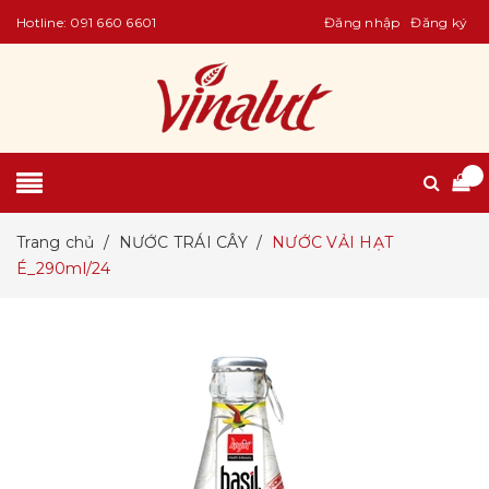
Hotline:
091 660 6601
Đăng nhập
Đăng ký
Trang chủ
/
NƯỚC TRÁI CÂY
/
NƯỚC VẢI HẠT
É_290ml/24